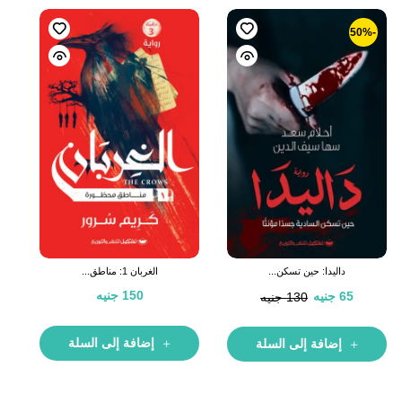
-50%
داليدا: حين تسكن...
الغربان 1: مناطق...
150
جنيه
65
جنيه
130
جنيه
إضافة إلى السلة
إضافة إلى السلة