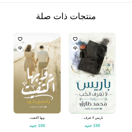
منتجات ذات صلة
باريس لا تعرف...
وبها اكتفيت
150
جنيه
100
جنيه