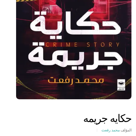
حكايه جريمه
المؤلف
محمد رفعت