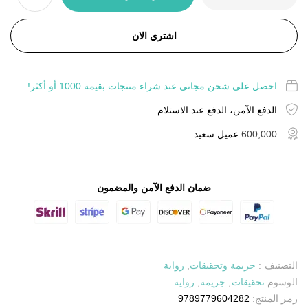
اشتري الان
احصل على شحن مجاني عند شراء منتجات بقيمة 1000 أو أكثر!
الدفع الآمن، الدفع عند الاستلام
600,000
عميل سعيد
ضمان الدفع الآمن والمضمون
التصنيف :
جريمة وتحقيقات
,
رواية
الوسوم
تحقيقات
,
جريمة
,
رواية
رمز المنتج:
9789779604282