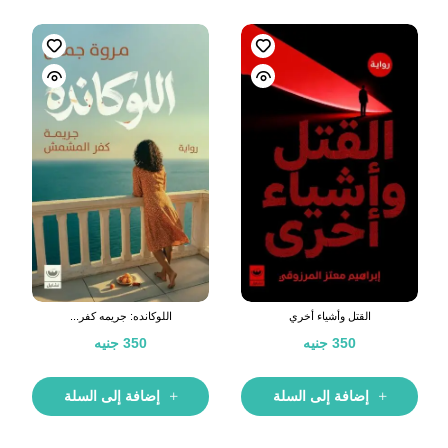
القتل وأشياء أخري
اللوكانده: جريمه كفر...
350
جنيه
350
جنيه
إضافة إلى السلة
إضافة إلى السلة