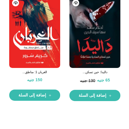
داليدا: حين تسكن...
الغربان 1: مناطق...
150
جنيه
65
جنيه
130
جنيه
إضافة إلى السلة
إضافة إلى السلة