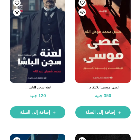
عصى موسى: للانتقام...
لعنه سجن الباشا:...
350
جنيه
120
جنيه
إضافة إلى السلة
إضافة إلى السلة