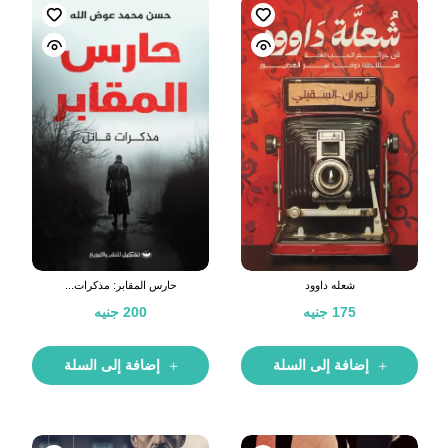
شعله داوود
حارس المقابر: مذكرات...
175
جنيه
200
جنيه
إضافة إلى السلة
إضافة إلى السلة