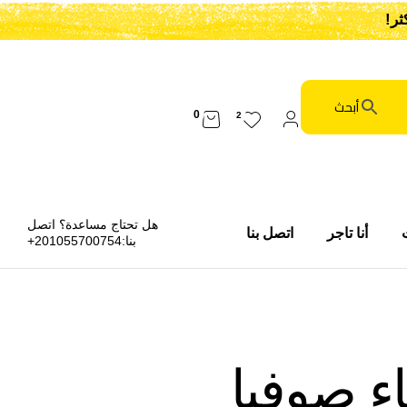
0
2
هل تحتاج مساعدة؟ اتصل
أنا تاجر
اتصل بنا
بنا:
201055700754+
اء صوفيا