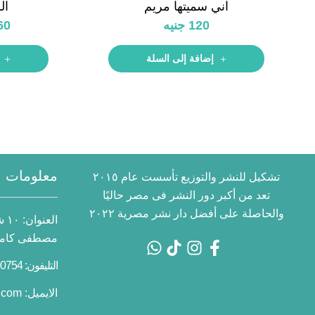
اني سميتها مريم
ال
120
جنيه
60
إضافة إلى السلة
معلومات ا
تشكيل للنشر والتوزيع تأسست عام ٢٠١٥
تعد من أكبر دور النشر فى مصر حاليًا
والحاصلة على أفضل دار نشر مصرية ٢٠٢٢
العنوان:
١٠
مصطفى كامل 
التليفون: 01055700754 2+
الايميل:
.com