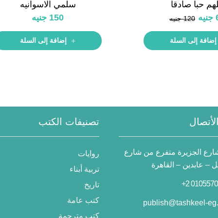
لهم حبا صادقا
سلمي الاسوانيه
جنيه
150
جنيه
120
جنيه
إضافة إلى السلة
إضافة إلى السلة
لأتصال
تصنيفات الكتب
 شارع الجزيرة متفرع من شارع
روايات
– عابدين – القاهرة
تربية أبناء
تاريخ
كتب عامة
publish@tashkeel-eg
كتب مترجمة