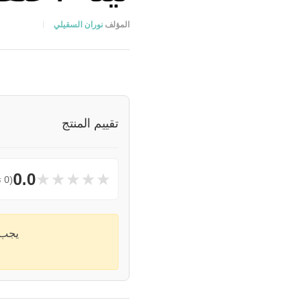
المؤلف
نوران السقيلي
تقييم المنتج
★
★
★
★
★
0.0
(0 تقييمات)
يجب