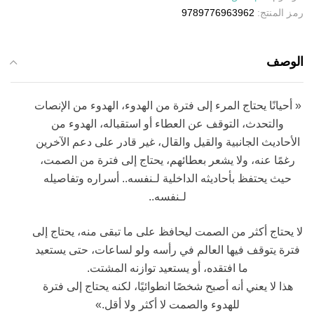
رمز المنتج:
9789776963962
الوصف
« أحيانًا يحتاج المرء إلى فترة من الهدوء، الهدوء من الإنصات
والتحدث، التوقف عن العطاء أو استقباله، الهدوء من
الأحاديث الجانبية والقيل والقال، غير قادر على دعم الآخرين
رغمًا عنه، ولا يشعر بعطائهم، يحتاج إلى فترة من الصمت،
حيث يحتفظ بأحاديثه الداخلية لـنفسه.. أسراره وتفاصيله
لـنفسه..
لا يحتاج أكثر من الصمت ليحافظ على ما تبقى منه، يحتاج إلى
فترة يتوقف فيها العالم في رأسه ولو لساعات، حتى يستعيد
ما افتقده، أو يستعيد توازنه المشتت.
هذا لا يعني أنه أصبح شخصًا انطوائيًا، لكنه يحتاج إلى فترة
للهدوء والصمت لا أكثر ولا أقل.»