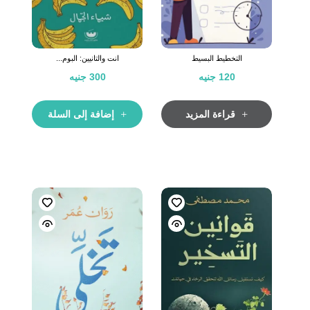
التخطيط البسيط
انت والتانيين: البوم...
120
جنيه
300
جنيه
قراءة المزيد
إضافة إلى السلة