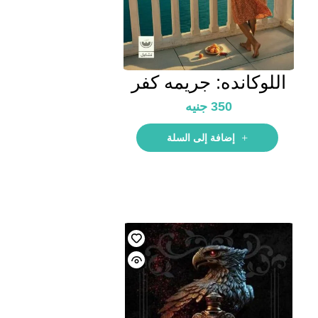
اللوكانده: جريمه كفر
المشمش
350
جنيه
إضافة إلى السلة