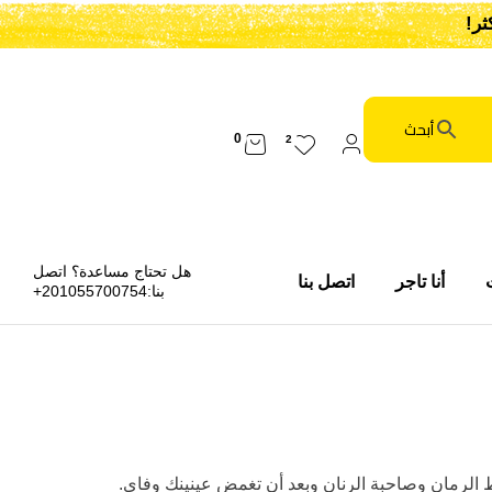
0
2
هل تحتاج مساعدة؟ اتصل
أنا تاجر
اتصل بنا
بنا:
201055700754+
 الرمان وصاحبة الرنان وبعد أن تغمض عينينك وفاى.