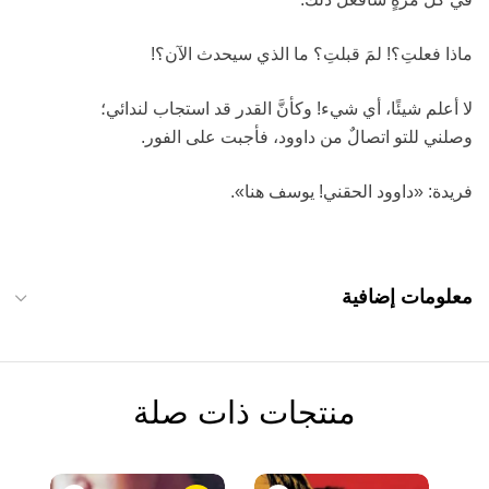
ماذا فعلتِ؟! لمَ قبلتِ؟ ما الذي سيحدث الآن؟!
لا أعلم شيئًا، أي شيء! وكأنَّ القدر قد استجاب لندائي؛
وصلني للتو اتصالٌ من داوود، فأجبت على الفور.
فريدة: «داوود الحقني! يوسف هنا».
معلومات إضافية
منتجات ذات صلة