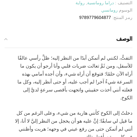
التصنيف :
دراما رومانسية
,
رواية
الوسوم
رومانسي
رمز المنتج:
9789779604877
الوصف
التفتُّ، لكنني لم أتمكن أبدًا من النظر إليه؛ ظلَّ رأسي عالقًا
للأسفل، ومن ثَمَّ تعالت ضربات قلبي وأنا أرجو أن يكون ما
أراه الآن حلمًا؛ فتوقع أن أراه شيء، وأن أجده أمامي بهذه
السرعة شيءٌ آخر! لم أجب عليه، أو حتى أنظر إليه، وكل ما
فعلته أنني أخذت حقيبتي واتجهت بأقصى سرعةٍ لديَّ إلى
الكوخ.
دخلتُ إلى الكوخ كأنني هاربة من شيء، وعلى الرغم من كل
ما قيل لي سابقًا: إنَّ عليه هو أن يخجل من النظر إليَّ لا أنا، إلا
أنني لم أتمكن حتى من رفع عيني في وجهه؛ هربت وأظنني
في كل مرةٍ سأفعل ذلك.