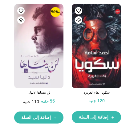
-50%
سكويا: بقاء الغريزه
لن ينساها: لانها...
120
جنيه
55
جنيه
110
جنيه
إضافة إلى السلة
إضافة إلى السلة