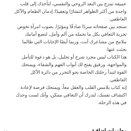
عميقة تمزج بين البعد الروحي والنفسي، لتأخذك إلى قلب
واحدة من أكثر الظواهر انتشارًا وتعقيدًا: إدمان الطعام والأكل
العاطفي.
ستجد بين صفحاته سردًا صادقًا ومؤثرًا، بصوت امرأة تخوض
تجربة التعافي بكل ما تحمله من ألم وأمل، لتضع أمامك
ملامح من مشاعرك أنت، وربما أيضًا الإجابات التي طالما
بحثت عنها.
هذا الكتاب ليس مجرد شرح أو تحليل، بل هو دعوة للتأمل
والمواجهة، ورفيق يفتح لك أبواب الفهم والشفاء، ويمنحك
القوة لتبدأ رحلتك الخاصة نحو التحرر من دائرة الأكل
العاطفي.
إنه كتاب يلامس القلب والعقل معاً، ويمنحك فرصة لإعادة
اكتشاف نفسك، لتدرك أن التعافي ممكن، وأنك لست وحدك
في هذه الرحلة.
معلومات إضافية