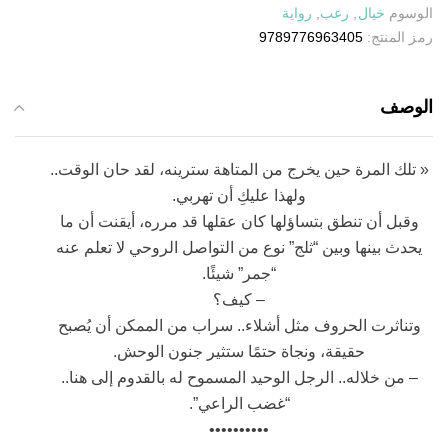
الوسوم
خيال
,
رعب
,
رواية
رمز المنتج:
9789776963405
الوصف
« تلك المرة حين يخرج من المتاهة سترينه، لقد حان الوقت..
ولهذا عليكِ أن تهربي.
وقبل أن تنطق بتساؤلها كان عقلها قد مرره، أيقنت أن ما
يحدث بينها وبين “ثلج” نوع من التواصل الروحي لا تعلم عنه
“جمر” شيئًا.
– كيف؟
وتناثرت الحروف مثل أشلاء.. سراب من الممكن أن يُصبح
حقيقة، ونجاة حتمًا ستثير جنون الوحش.
– من خلاله.. الرجل الوحيد المسموح له بالقدوم إلى هنا..
“غضب الراعي”.
••••••••••