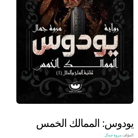
يودوس: الممالك الخمس
المؤلف
مروة جمال