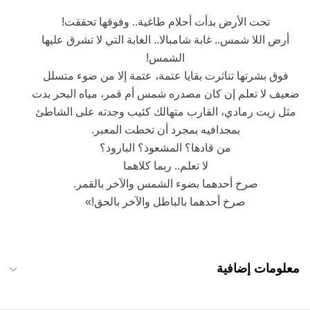
تحت الأرض بدأت أحلام طاغية.. وفوقها تحققت!
أرض اللا شمس.. غابة شامبالا.. الغابة التي لا تشرق عليها
الشمس!
فوق بشرتها تناثرت بقايا عتمة، عتمة إلا من ضوء متسلل
ضعيف لا تعلم إن كان مصدره شمس أم قمر، مياه البحر بدت
مثل زيت رمادي، القارب متهالك كئيب وجدته على الشاطئ
بمجدافيه بمجرد أن تخطت المعبر.
من قادها؟ المشعوذ؟ البارود؟
لا تعلم.. ربما كلاهما
صرخ أحدهما بضوء الشمس والآخر بالقمر.
صرخ أحدهما بالباطل والآخر بالحق!»
معلومات إضافية