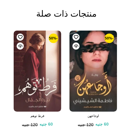
منتجات ذات صلة
-50%
-50%
اوجاعهن
فرط توهم
60
جنيه
60
جنيه
120
جنيه
120
جنيه