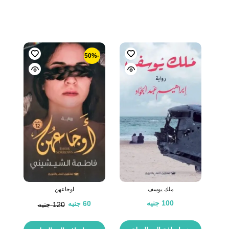
-50%
ملك يوسف
اوجاعهن
100
جنيه
60
جنيه
120
جنيه