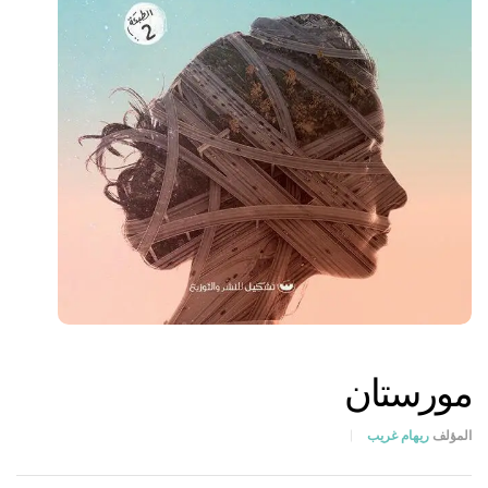
مورستان
المؤلف
ريهام غريب