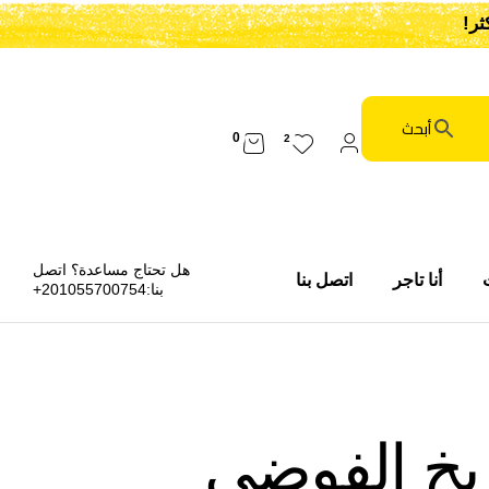
0
2
هل تحتاج مساعدة؟ اتصل
أنا تاجر
اتصل بنا
بنا:
201055700754+
يخ الفوضي