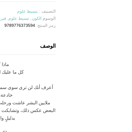
التصنيف :
تبسيط علوم
الوسوم
الكون
,
تبسيط علوم
,
فيزي
رمز المنتج:
9789776373594
الوصف
ماذا 
كل ما عليك ا
أعرف أنك لن ترى سوى سماء يُ
خادعة، 
ملايين البشر عاشت ورحلت،
البعض عكس ذلك، وتشابكت النظ
بدليلٍ و