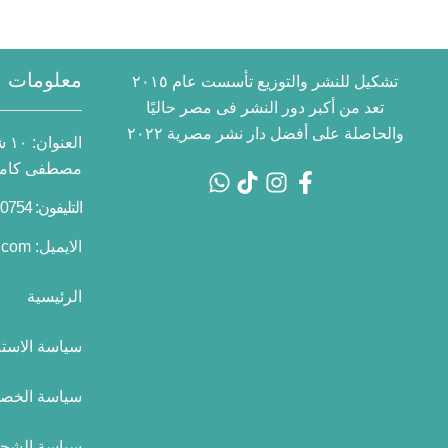
معلومات ا
تشكيل للنشر والتوزيع تأسست عام ٢٠١٥
تعد من أكبر دور النشر فى مصر حاليًا
والحاصلة على أفضل دار نشر مصرية ٢٠٢٢
العنوان:
١٠
مصطفى كامل 
التليفون: 01055700754 2+
الايميل:
.com
الرئيسية
سياسة الاستب
سياسة الخص
سياسة الشح