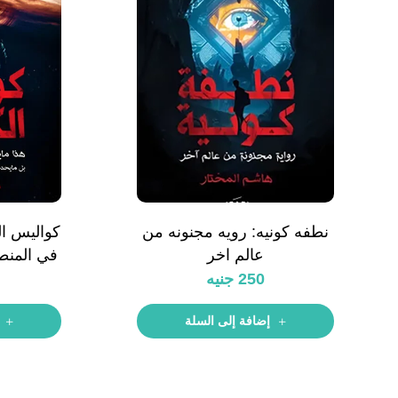
نطفه كونيه: رويه مجنونه من
عالم اخر
في كل الع
250
جنيه
إضافة إلى السلة