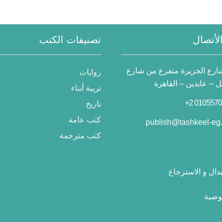
لأتصال
تصنيفات الكتب
 شارع الجزيرة متفرع من شارع
روايات
– عابدين – القاهرة
تربية أبناء
تاريخ
كتب عامة
publish@tashkeel-eg
كتب مترجمة
دال و الاسترجاع
وصية
ن