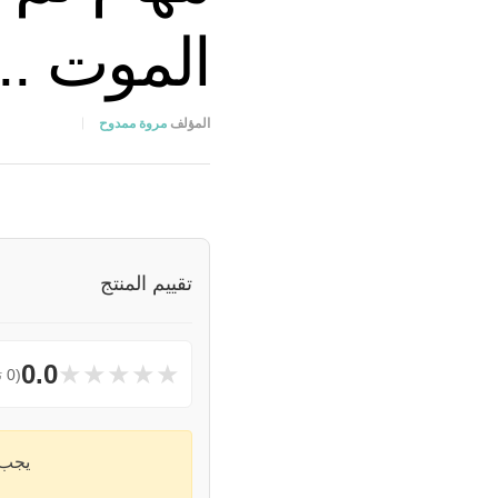
الموت ..
المؤلف
مروة ممدوح
تقييم المنتج
★
★
★
★
★
0.0
(0 تقييمات)
يجب