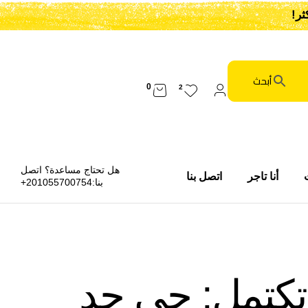
0
2
هل تحتاج مساعدة؟ اتصل
أنا تاجر
اتصل بنا
بنا:
201055700754+
تكتمل: حي حد