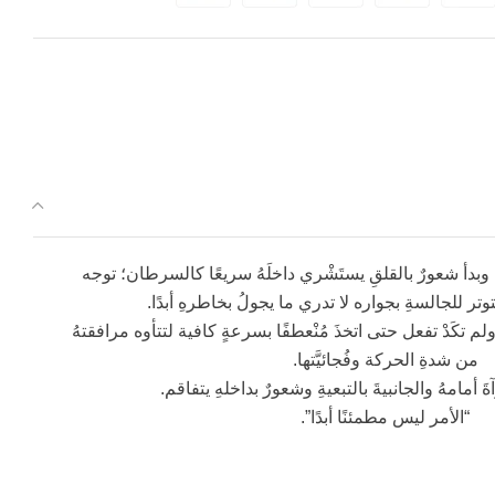
َّةِ وبدأ شعورٌ بالقلقِ يستَشْري داخلَهُ سريعًا كالسرطان؛ توجه
وتر للجالسةِ بجواره لا تدري ما يجولُ بخاطرهِ أبدًا.
م تكَدْ تفعل حتى اتخذَ مُنْعطفًا بسرعةٍ كافية لتتأوه مرافقتهُ
من شدةِ الحركة وفُجائيَّتها.
أمامهُ والجانبيةَ بالتبعيةِ وشعورٌ بداخلهِ يتفاقم.
“الأمر ليس مطمئنًا أبدًا”.