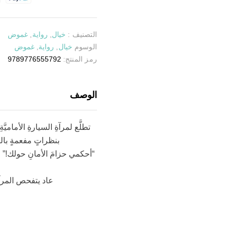
التصنيف :
خيال
,
رواية
,
غموض
الوسوم
خيال
,
رواية
,
غموض
رمز المنتج:
9789776555792
الوصف
تطلَّع لمرآةِ السيارةِ الأمامي
بنظراتٍ مفعمةٍ بالت
“أحكمي حزامَ الأمانِ حولك!” ول
عاد يتفحص المرآةَ 