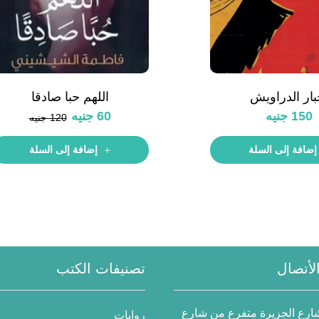
بار الدراويش
اللهم حبا صادقا
150
جنيه
60
جنيه
120
جنيه
إضافة إلى السلة
إضافة إلى السلة
لأتصال
تصنيفات الكتب
 شارع الجزيرة متفرع من شارع
روايات