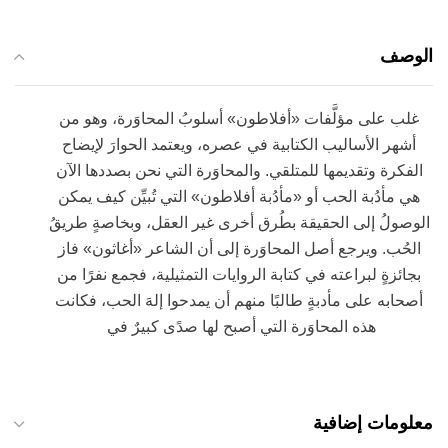
الوصف
غلب على مؤلَّفات «أفلاطون» أسلوبُ المحاوَرة، وهو من
أشهر الأساليب الكتابية في عصره، ويعتمد الحوارَ لإيضاح
الفكرة وتقديمها للمتلقي. والمحاوَرة التي نحن بصددها الآن
هي مأدُبة الحب أو «مأدُبة أفلاطون» التي تُبيِّن كيف يمكن
الوصولُ إلى الحقيقة بطُرق أخرى غير العقل، وبخاصةٍ طريقُ
الحُب. ويرجع أصل المحاوَرة إلى أن الشاعر «أغاثون» فاز
بجائزةٍ لبراعته في كتابة الروايات التمثيلية، فجمع نفرًا من
أصحابه على مأدبةٍ طالبًا منهم أن يمدحوا إلهَ الحب، فكانت
هذه المحاوَرة التي أصبح لها صدًى كبيرٌ في
معلومات إضافية