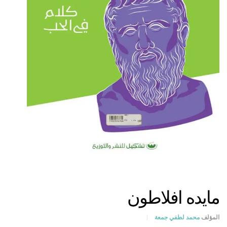
مايده افلاطون
المؤلف
محمد لطفي جمعة