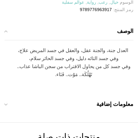
الوسوم
خيال
,
رعب
,
رواية
,
عوالم سفلية
رمز المنتج:
9789776963917
الوصف
العدل جنة، والجنة عقل، والعقل في جسد المريض علاج،
وفي جسد التائه دليل، وفي جسد الحائر سلام،
وفي جسد كل من يحاول الاقتراب من سجن الباشا عذاب..
تَهْلُكَة.. مَوْت.. فَنَاء.
معلومات إضافية
منتجات ذات صلة