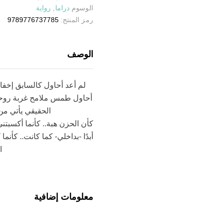
الوسوم
دراما
,
رواية
رمز المنتج:
9789776737785
الوصف
لم أعد أحاول كالسابق إخ
أحاول طمس ملامح غربة روحي أو
الحقيقي يأتي من
كأن الحزن هبة.. كأنما أكسبتن
أبدًا -بداخلي- كما كانت.. ك
ا
معلومات إضافية