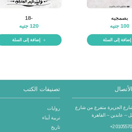
بصمجيه
-18
100
جنيه
120
جنيه
إضافة إلى السلة
إضافة إلى السلة
لأتصال
تصنيفات الكتب
 شارع الجزيرة متفرع من شارع
روايات
– عابدين – القاهرة
تربية أبناء
تاريخ