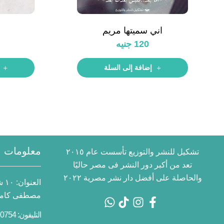
اني سميتها مريم
120
جنيه
إضافة إلى السلة
معلومات ا
تشكيل للنشر والتوزيع تأسست عام ٢٠١٥
تعد من أكبر دور النشر فى مصر حاليًا
والحاصلة على أفضل دار نشر مصرية ٢٠٢٢
العنوان:
١٠
مصطفى كامل 
التليفون: 01055700754 2+