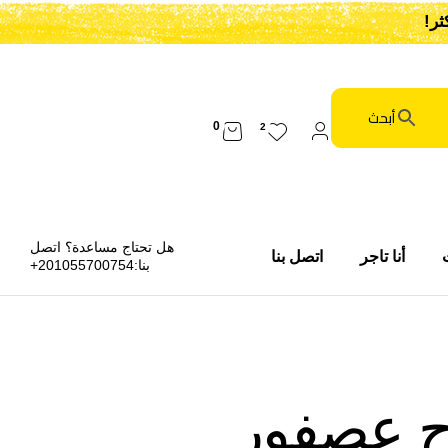
0
2
هل تحتاج مساعدة؟ اتصل
أنا تاجر
اتصل بنا
بنا:
201055700754+
ح عصفور