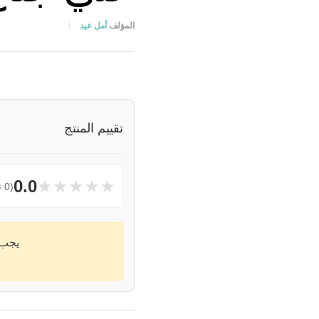
المؤلف
أمل عيد
تقييم المنتج
★
★
★
★
★
0.0
(0 تقييمات)
يجب