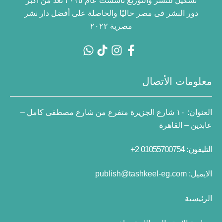
تشكيل للنشر والتوزيع تأسست عام ٢٠١٥ تعد من أكبر
دور النشر فى مصر حاليًا والحاصلة على أفضل دار نشر
مصرية ٢٠٢٢
معلومات الأتصال
العنوان:
١٠ شارع الجزيرة متفرع من شارع مصطفى كامل –
عابدين – القاهرة
التليفون: 01055700754 2+
الايميل:
publish@tashkeel-eg.com
الرئيسية