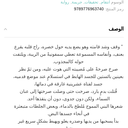
الوسوم
انتقام
,
تحقيقات
,
جريمة
,
رواية
رمز المنتج:
9789776963740
الوصف
” وقف وشد قامته وهو يضع يديه حول خصره، راح قلبه يقرع
بعنف، وأنفاسه المسموعة تعطي سمفونيةً من الريبة، ويلتفت
حوله كالمجذوب.
صرخ صرخةً على مُصيبته التي هوت عليه، ومن ثمّ نظر
بعينين بائستين للجسد الهابط في استسلامٍ عند موضع قدميه،
جسد لفتاة عشرينية غارقة في دمائها،
قُتلت بدمٍ بارد، صرخت حتى وصلت صرختها إلى عنان
السماء، ولكن دون جدوى، دون أن ينقذها أحد.
شعرها البني المموج مُلطخ بالدماء، وبعض الجلطات متبعثرة
في أنحاء جسدها البض.
بدأ يسحبها من يديها وصدره يعلو ويهبط بشكلٍ سريع غير