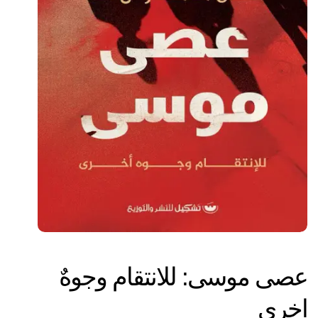
عصى موسى: للانتقام وجوهٌ
اخري