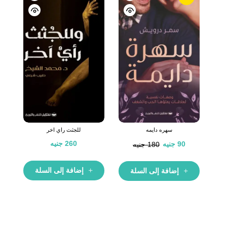
سهره دايمه
للجثث راي اخر
260
جنيه
90
جنيه
180
جنيه
إضافة إلى السلة
إضافة إلى السلة