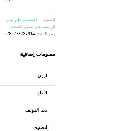
التصنيف :
فلسفة و علم نفس
الوسوم
علم نفس
,
فلسفة
رمز المنتج:
9789776737914
معلومات إضافية
الوزن
الأبعاد
اسم المؤلف
التصنيف