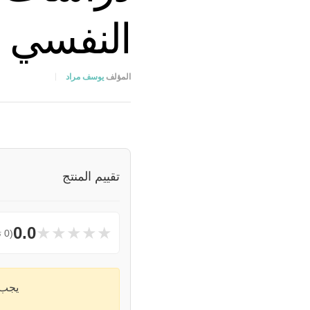
النفسي
المؤلف
يوسف مراد
تقييم المنتج
★
★
★
★
★
0.0
(0 تقييمات)
يجب