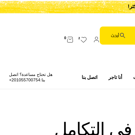
0
2
هل تحتاج مساعدة؟ اتصل
أنا تاجر
اتصل بنا
بنا:
201055700754+
ي التكامل