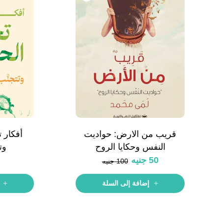
قريب من الارض: حواديت
أفكار 
النفس وحكايا الروح
وت
50
جنيه
100
جنيه
إضافة إلى السلة