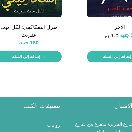
الاخر
منزل السكاكيني: لكل ميت
عفريت
جنيه
120
جنيه
180
جنيه
إضافة إلى السلة
إضافة إلى السلة
لأتصال
تصنيفات الكتب
 شارع الجزيرة متفرع من شارع
روايات
– عابدين – القاهرة