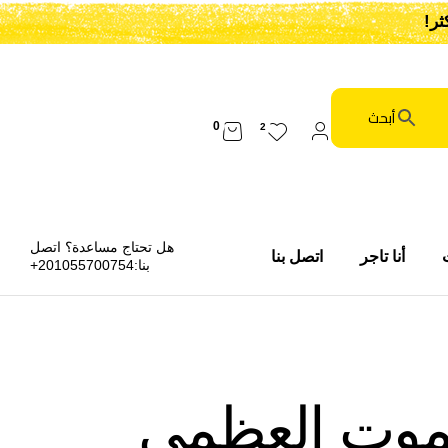
0
2
هل تحتاج مساعدة؟ اتصل
أنا تاجر
اتصل بنا
بنا:
201055700754+
لموت العظمي