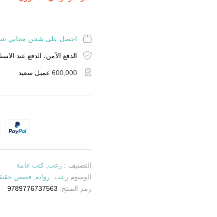
احصل على شحن مجاني عند شراء منت
الدفع الآمن، الدفع عند الاستل
600,000
عميل سعيد
التصنيف :
رعب
,
كتب عامة
الوسوم
رعب
,
رواية
,
قصص حقيق
رمز المنتج:
9789776737563