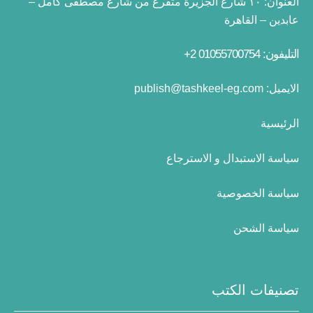
العنوان:
١٠ شارع الجزيرة متفرع من شارع مصطفى كامل –
عابدين – القاهرة
التليفون: 01055700754 2+
الايميل:
publish@tashkeel-eg.com
الرئيسية
سياسة الاستبدال و الاسترجاع
سياسة الخصوصية
سياسة الشحن
تصنيفات الكتب