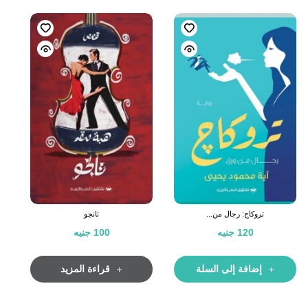
تروكاج: رجال من...
تانجو
120
جنيه
100
جنيه
إضافة إلى السلة
قراءة المزيد