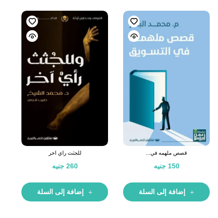
قصص ملهمه في...
للجثث راي اخر
150
جنيه
260
جنيه
إضافة إلى السلة
إضافة إلى السلة