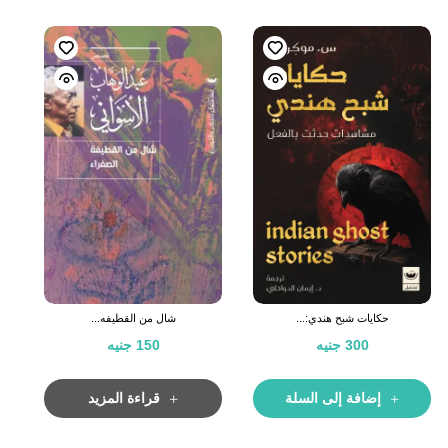
حكايات شبح هندي:...
شال من القطيفه...
300
جنيه
150
جنيه
إضافة إلى السلة
قراءة المزيد