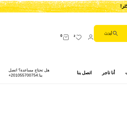
0
2
هل تحتاج مساعدة؟ اتصل
أنا تاجر
اتصل بنا
بنا:
201055700754+