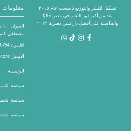
معلومات ا
تشكيل للنشر والتوزيع تأسست عام ٢٠١٥
تعد من أكبر دور النشر فى مصر حاليًا
والحاصلة على أفضل دار نشر مصرية ٢٠٢٢
العنوان:
١٠
مصطفى كامل 
التليفون: 01055700754 2+
الايميل:
.com
الرئيسية
سياسة الاستب
سياسة الخص
سياسة الشح