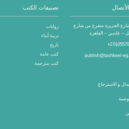
لأتصال
تصنيفات الكتب
 شارع الجزيرة متفرع من شارع
روايات
– عابدين – القاهرة
تربية أبناء
تاريخ
كتب عامة
publish@tashkeel-eg
كتب مترجمة
دال و الاسترجاع
وصية
ن