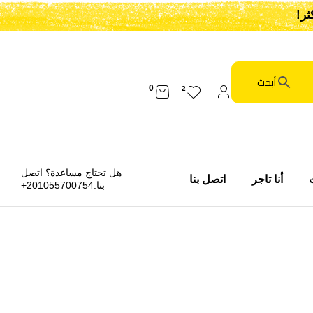
0
2
هل تحتاج مساعدة؟ اتصل
أنا تاجر
اتصل بنا
بنا:
201055700754+