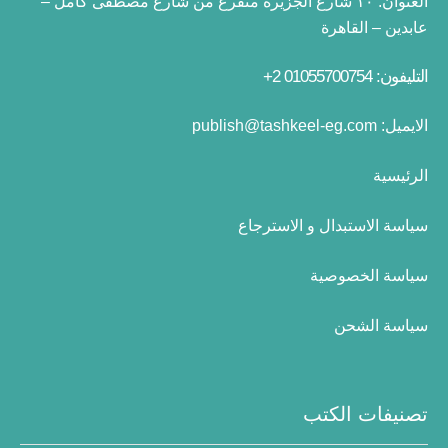
العنوان:
١٠ شارع الجزيرة متفرع من شارع مصطفى كامل –
عابدين – القاهرة
التليفون: 01055700754 2+
الايميل:
publish@tashkeel-eg.com
الرئيسية
سياسة الاستبدال و الاسترجاع
سياسة الخصوصية
سياسة الشحن
تصنيفات الكتب