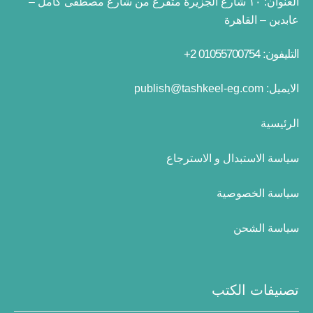
العنوان:
١٠ شارع الجزيرة متفرع من شارع مصطفى كامل –
عابدين – القاهرة
التليفون: 01055700754 2+
الايميل:
publish@tashkeel-eg.com
الرئيسية
سياسة الاستبدال و الاسترجاع
سياسة الخصوصية
سياسة الشحن
تصنيفات الكتب