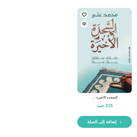
السجده الاخيره :...
225
جنيه
إضافة إلى السلة