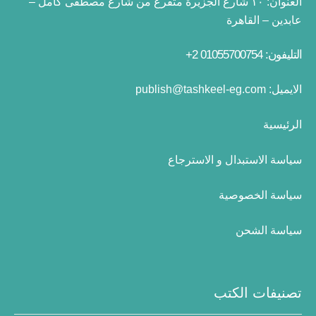
العنوان:
١٠ شارع الجزيرة متفرع من شارع مصطفى كامل –
عابدين – القاهرة
التليفون: 01055700754 2+
الايميل:
publish@tashkeel-eg.com
الرئيسية
سياسة الاستبدال و الاسترجاع
سياسة الخصوصية
سياسة الشحن
تصنيفات الكتب