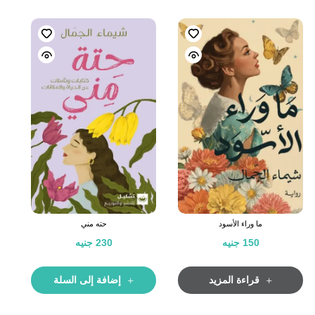
ما وراء الأسود
حته مني
150
جنيه
230
جنيه
قراءة المزيد
إضافة إلى السلة