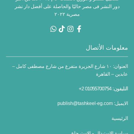
دور النشر فى مصر حاليًا والحاصلة على أفضل دار نشر
مصرية ٢٠٢٢
معلومات الأتصال
العنوان:
١٠ شارع الجزيرة متفرع من شارع مصطفى كامل –
عابدين – القاهرة
التليفون: 01055700754 2+
الايميل:
publish@tashkeel-eg.com
الرئيسية
سياسة الاستبدال و الاسترجاع