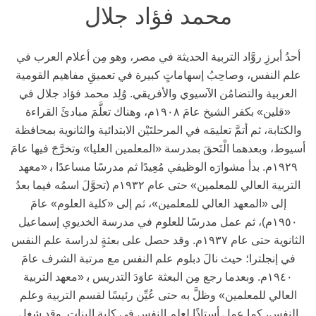
محمد فؤاد جلال
أحدُ أبرزِ روَّاد التربية الحديثة في مصر، وهو مِن أعلام العرب في
علم النفس، وصاحِبُ إسهاماتٍ كبيرة في تعميقِ مفاهيم القومية
العربية والتضامُن الآسيوي والأفريقي. وُلِد محمد فؤاد جلال في
«قلين» بكفر الشيخ عامَ ١٩٠٨م، وهناك تعلَّمَ مبادئَ القراءة
والكتابة، ثم أتمَّ تعليمَه في المرحلتَيْن الابتدائية والثانوية بمحافظة
أسيوط، وبعدهما الْتَحقَ بمدرسة «المعلمين العليا» وتخرَّجَ فيها عامَ
١٩٢٩م. بدأ مشوارَه الوظيفي مُعِيدًا ثم مدرسًا مساعدًا ﺑ «معهد
التربية العالي للمعلمين» حتى عام ١٩٣٢م (تحوَّلَ اسمُه فيما بعدُ
إلى «المعهد العالي للمعلمين»، ثم إلى «كلية العلوم» عامَ
١٩٥٠م)، ثم عمل مدرسًا للعلوم في مدرسة الخديوي إسماعيل
الثانوية حتى عام ١٩٣٧م. وقد حصل على بعثةٍ لدراسة علم النفس
في إنجلترا؛ حيث نالَ دبلوم علم النفس مع مرتبة الشرف عامَ
١٩٤٠م. وبعدما رجع مِن البعثة عاوَدَ التدريس ﺑ «معهد التربية
العالي للمعلمين» وظلَّ به حتى عُيِّن رئيسًا لقسم التربية وعلم
النفس، كما عمل أستاذًا لعلم النفس في كلية البنات. وقد شغل