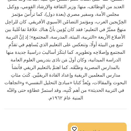
العديد من الوظائف، منها: وزير الثقافة والإرشاد القومي، ووكيل
مجلس الأمة، وسفير مصري (بعدة دول)، كما ترأَّسَ مؤتمرَ
الخِرِّيجين العرب، ومؤتمرَ التضامُن الآسيوي الأفريقي. كان للراحِل
منهجٌ مميَّزٌ في التعليم؛ فقد كان يُؤمِن بأنَّ هناك علاقةً تفاعُليةً بين
الأضلاع الأربعة «التربية، البيئة، المدرسة، المجتمع»؛ إذ إنَّ التربية
تَنبع مِن البيئة أولًا، وتنعكس على التعليم الذي يُساهِم في تقدُّمِ
المجتمع وإصلاحِه وتطويرِه. كما ابتكَرَ أساليبَ دراسيةً جديدة منها
الدراسة الميدانية، وكان أولَ مَن نادَى بتدريس العلوم العامة
بالمدارس المصرية وطبَّقَه. كما اهتمَّ بالتعليم الريفي فأنشأ
مدارس المعلمين الريفية وإعداد القادة الريفيِّين. كَتبَ مئاتِ
البحوث والمقالات، ويُعدُّ كتابا «مبادئ التحليل النفسي» و«اتجاهات
في التربية الحديثة» من أهم كُتبِه، وقد استمرَّ عطاؤه حتى وافَتْه
المنية عامَ ١٩٦٢م.