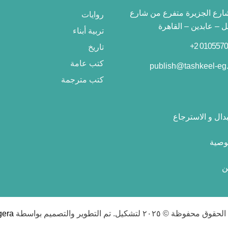
 شارع الجزيرة متفرع من شارع
روايات
– عابدين – القاهرة
تربية أبناء
تاريخ
كتب عامة
publish@tashkeel-eg
كتب مترجمة
دال و الاسترجاع
وصية
ن
محفوظة © ٢٠٢٥ لتشكيل. تم التطوير والتصميم بواسطة
gera