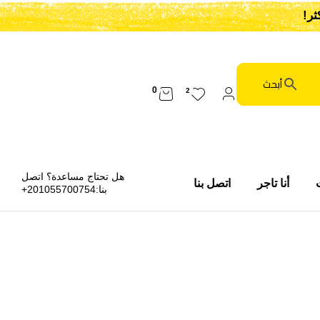
0
2
هل تحتاج مساعدة؟ اتصل
أنا تاجر
اتصل بنا
بنا:
201055700754+