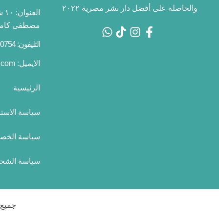
والحاصلة على أفضل دار نشر مصرية ٢٠٢٢
العنوان:
١٠
مصطفى كامل 
التليفون: 01055700754 2+
الايميل:
.com
الرئيسية
سياسة الاستب
سياسة الخص
سياسة الشح
جميع الحقوق 