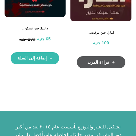
داليدا: حين تسكن...
امارا: حين مزقت...
65
جنيه
130
جنيه
100
جنيه
إضافة إلى السلة
قراءة المزيد
تشكيل للنشر والتوزيع تأسست عام ٢٠١٥ تعد من أكبر
دور النشر فى مصر حاليًا والحاصلة على أفضل دار نشر