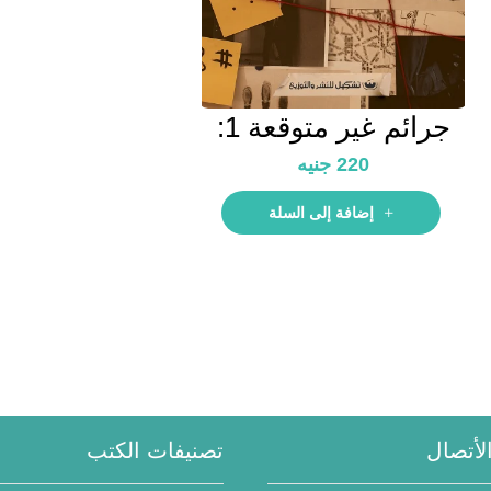
جرائم غير متوقعة 1:
حتى تثبت إدانته
220
جنيه
إضافة إلى السلة
لأتصال
تصنيفات الكتب