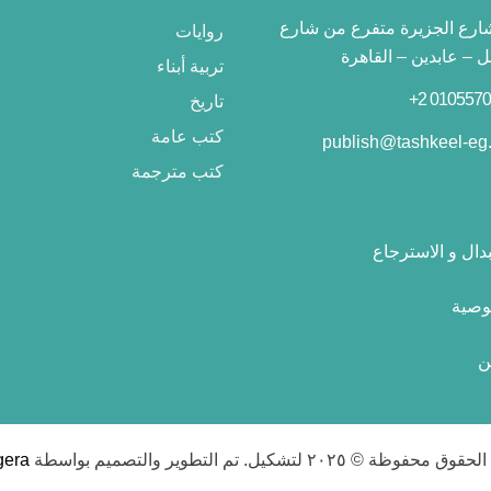
 شارع الجزيرة متفرع من شارع
روايات
– عابدين – القاهرة
تربية أبناء
تاريخ
كتب عامة
publish@tashkeel-eg
كتب مترجمة
دال و الاسترجاع
وصية
ن
محفوظة © ٢٠٢٥ لتشكيل. تم التطوير والتصميم بواسطة
gera