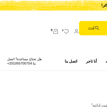
0
2
هل تحتاج مساعدة؟ اتصل
أنا تاجر
اتصل بنا
بنا:
201055700754+