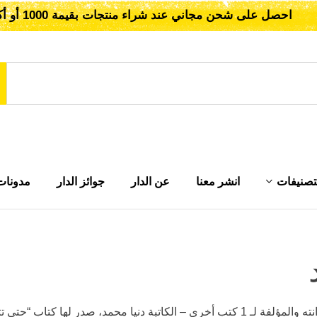
احصل على شحن مجاني عند شراء منتجات بقيمة 1000 أو أكثر!
تصنيفات
انشر معنا
عن الدار
جوائز الدار
مدونات
يا محمد، صدر لها كتاب “حتى تثبت إدانته”