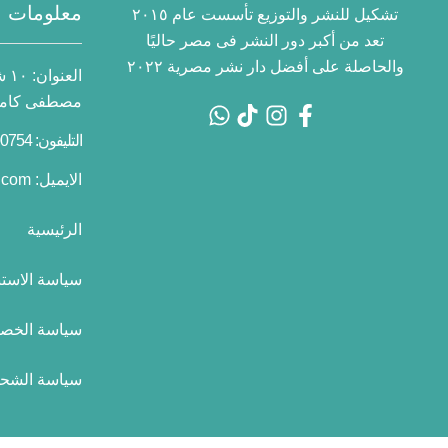
معلومات ا
تشكيل للنشر والتوزيع تأسست عام ٢٠١٥
تعد من أكبر دور النشر فى مصر حاليًا
والحاصلة على أفضل دار نشر مصرية ٢٠٢٢
العنوان:
١٠
مصطفى كامل 
التليفون: 01055700754 2+
الايميل:
.com
الرئيسية
سياسة الاستب
سياسة الخص
سياسة الشح