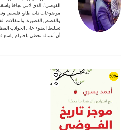
الفوضى”، الذي لاقى نجاحًا واسعً
موضوعات ذات طابع فلسفي ونقدي، و
والقصص القصيرة، والمقالات الفكر
تسليط الضوء على الجوانب المظلم
أن أعماله تحظى باحترام واسع في 
-50%