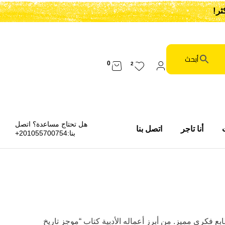
0
2
هل تحتاج مساعدة؟ اتصل
أنا تاجر
اتصل بنا
بنا:
201055700754+
ع فكري مميز. من أبرز أعماله الأدبية كتاب “موجز تاريخ