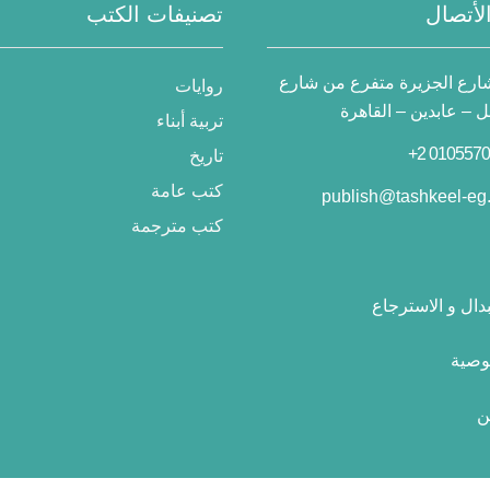
لأتصال
تصنيفات الكتب
 شارع الجزيرة متفرع من شارع
روايات
– عابدين – القاهرة
تربية أبناء
تاريخ
كتب عامة
publish@tashkeel-eg
كتب مترجمة
دال و الاسترجاع
وصية
ن