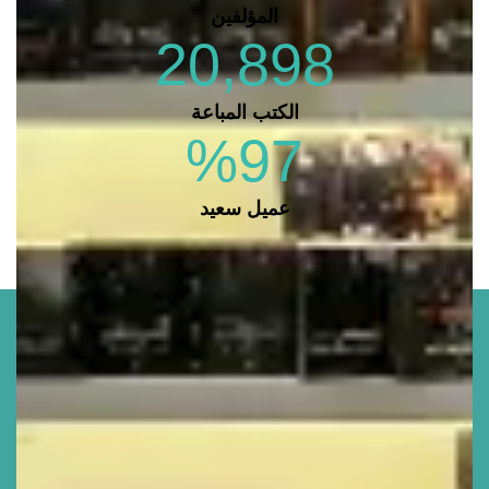
المؤلفين
20,898
الكتب المباعة
%
97
عميل سعيد
تشكيل للنشر والتوزيع تأسست عام ٢٠١٥ تعد من أكبر
دور النشر فى مصر حاليًا والحاصلة على أفضل دار نشر
مصرية ٢٠٢٢